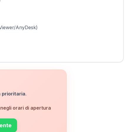
mViewer/AnyDesk)
 prioritaria
.
negli orari di apertura
ente