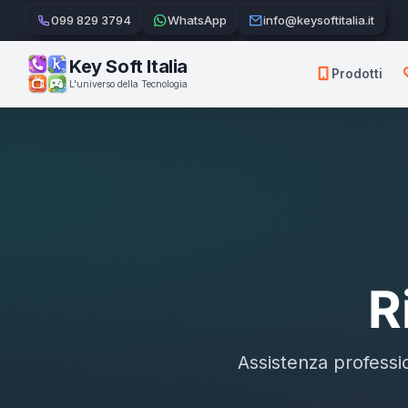
099 829 3794
WhatsApp
info@keysoftitalia.it
Key Soft Italia
Prodotti
L'universo della Tecnologia
R
Assistenza professio