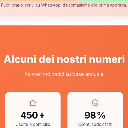
Fuori orario: scrivi su WhatsApp, ti ricontattiamo alla prima apertura.
Alcuni dei nostri numeri
Numeri indicativi su base annuale
450
+
98
%
Uscite a domicilio
Clienti soddisfatti