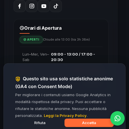
Orari di Apertura
Chiude alle 13:00 (tra 3h 38m)
APERTI
Lun–Mer, Ven–
09:00 - 13:00 / 17:00 -
Sab
20:30
Gio
09:00 - 13:00
Questo sito usa solo statistiche anonime
Dom
Chiuso
(GA4 con Consent Mode)
Per migliorare i contenuti usiamo Google Analytics in
modalità rispettosa della privacy. Puoi accettare o
rifiutare le statistiche anonime. Nessuna pubblicità
personalizzata.
Leggi la Privacy Policy
.
© 2026 Key Soft Italia. Tutti i diritti riservati.
Rifiuta
Accetta
Privacy Policy
Termini di Servizio
Cookie Policy